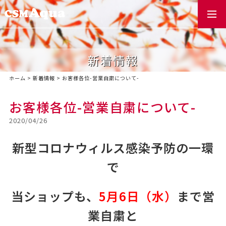
togg
navi
新着情報
ホーム
>
新着情報
>
お客様各位-営業自粛について-
お客様各位-営業自粛について-
2020/04/26
新型コロナウィルス感染予防の一環
で
当ショップも、
5
月
6
日（水）
まで営
業自粛と