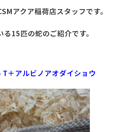
CSMアクア稲荷店スタッフです。
いる15匹の蛇のご紹介です。
 T＋アルビノアオダイショウ