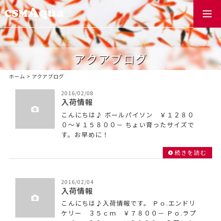
togg
navi
アクアブログ
ホーム
>
アクアブログ
2016/02/08
入荷情報
こんにちは♪ ボールパイソン ￥１２８０
０～￥１５８００－ ちょい育ったサイズで
す。お早めに！
続きを読む
2016/02/04
入荷情報
こんにちは♪入荷情報です。 Ｐｏ.エンドリ
ケリー ３５ｃｍ ￥７８００－ Ｐｏ.ラプ