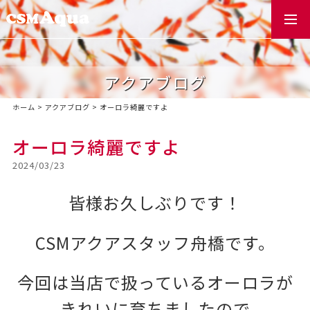
togg
navi
アクアブログ
ホーム
>
アクアブログ
>
オーロラ綺麗ですよ
オーロラ綺麗ですよ
2024/03/23
皆様お久しぶりです！
CSMアクアスタッフ舟橋です。
今回は当店で扱っているオーロラが
きれいに育ちましたので