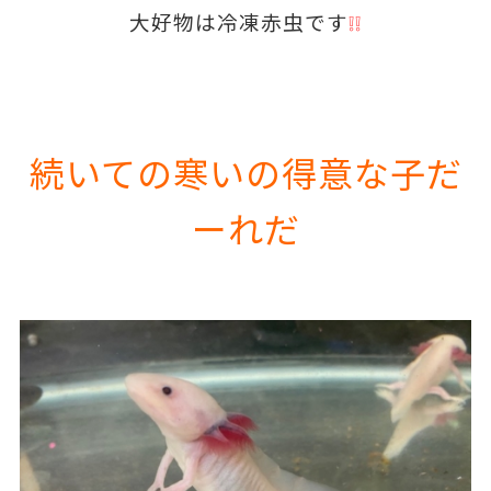
大好物は冷凍赤虫です
❕❕
続いての寒いの得意な子だ
ーれだ