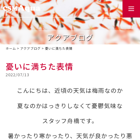
togg
navi
アクアブログ
ホーム
>
アクアブログ
>
憂いに満ちた表情
憂いに満ちた表情
2022/07/13
こんにちは、近頃の天気は梅雨なのか
夏なのかはっきりしなくて憂鬱気味な
スタッフ舟橋です。
暑かったり寒かったり、天気が良かったり悪