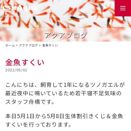
togg
navi
アクアブログ
ホーム
>
アクアブログ
>
金魚すくい
金魚すくい
2022/05/01
こんにちは、飼育して1年になるツノガエルが
最近夜中に鳴いているため若干寝不足気味の
スタッフ舟橋です。
本日5月1日から5月8日生体割引きくじ＆金魚
すくいを行っております。