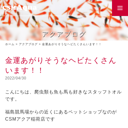
togg
navi
アクアブログ
ホーム
>
アクアブログ
>
金運あがりそうなヘビたくさんいます！！
金運あがりそうなヘビたくさん
います！！
2022/04/30
こんにちは、爬虫類も魚も馬も好きなスタッフトオル
です。
福島競馬場からの近くにあるペットショップなのが
CSMアクア稲荷店です