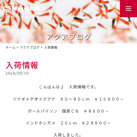
togg
navi
アクアブログ
ホーム
>
アクアブログ
>
入荷情報
入荷情報
2016/09/30
こんばんは♪ 入荷情報です。
ツナギトゲオイグアナ ８０～９０ｃｍ ￥１５８００－
ボールパイソン 国産ＣＢ ￥９８００－
インドホシガメ ２０ｃｍ ￥２９８００－
入荷しました。