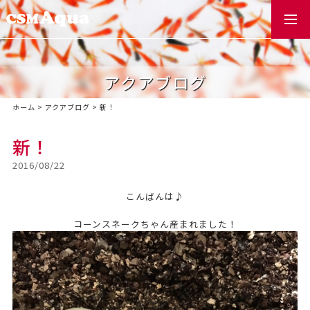
togg
navi
アクアブログ
ホーム
>
アクアブログ
>
新！
新！
2016/08/22
こんばんは♪
コーンスネークちゃん産まれました！