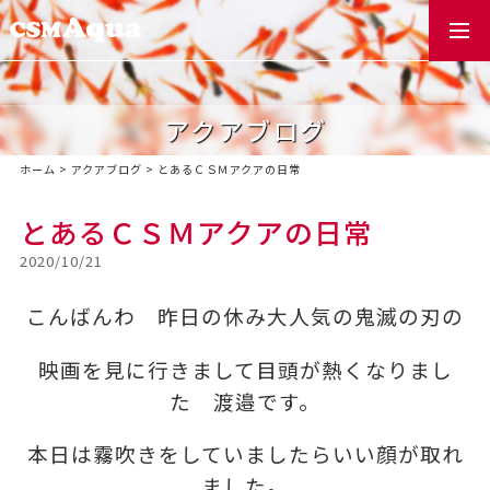
togg
navi
アクアブログ
ホーム
>
アクアブログ
>
とあるＣＳＭアクアの日常
とあるＣＳＭアクアの日常
2020/10/21
こんばんわ 昨日の休み大人気の鬼滅の刃の
映画を見に行きまして目頭が熱くなりまし
た 渡邉です。
本日は霧吹きをしていましたらいい顔が取れ
ました。