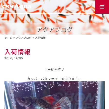
togg
navi
アクアブログ
ホーム
>
アクアブログ
>
入荷情報
入荷情報
2016/04/06
こんばんは♪
カッパーバタフライ ￥２９８０－